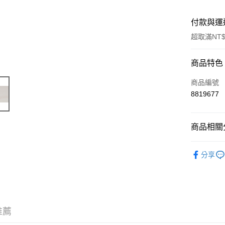
付款與運
超取滿NT$
付款方式
商品特色
信用卡一
商品編號
8819677
信用卡分
3 期 
商品相關分
6 期 
合作金
華南商
🔴 Kyosh
合作金
超商取貨
上海商
分享
華南商
國泰世
LINE Pay
上海商
臺灣中
國泰世
匯豐（
Apple Pay
臺灣中
聯邦商
匯豐（
街口支付
元大商
聯邦商
推薦
玉山商
元大商
悠遊付