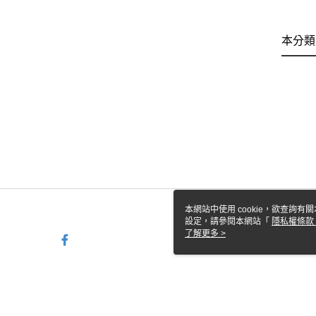
本分類
本網站中使用 cookie，欲查詢有關
設定，請參閱本網站「
隱私權條款
使用 cookie。
了解更多 >