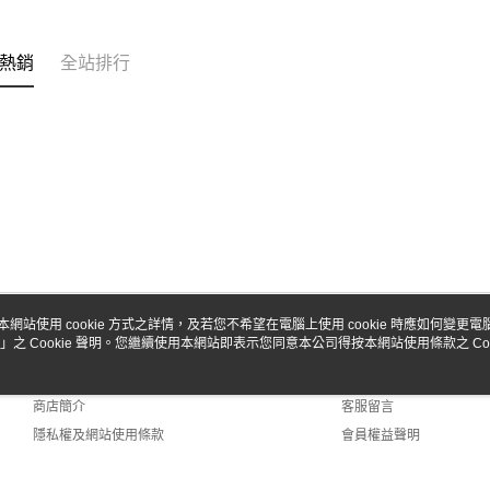
台新國
玉山商
台灣樂
台新國
Google Pa
台灣樂
熱銷
全站排行
全盈+PAY
ATM付款
運送方式
全家-取貨
每筆NT$6
7-11-取
本網站使用 cookie 方式之詳情，及若您不希望在電腦上使用 cookie 時應如何變更電腦的
每筆NT$6
」之 Cookie 聲明。您繼續使用本網站即表示您同意本公司得按本網站使用條款之 Coo
關於我們
客服資訊
郵局
品牌故事
購物說明
每筆NT$3
商店簡介
客服留言
隱私權及網站使用條款
會員權益聲明
新竹物流
聯絡我們
每筆NT$8