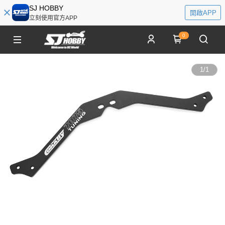
SJ HOBBY
開啟APP
立刻使用官方APP
0
1
/
1