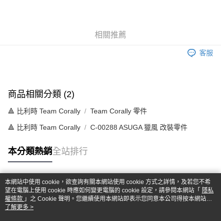
3 期 0 利率 每期
NT$320
21家銀行
6 期 0 利率 每期
NT$160
21家銀行
合作金庫商業銀行
第一商業銀行
華南商業銀行
彰化商業銀行
合作金庫商業銀行
第一商業銀行
超商取貨付款
相關推薦
上海商業儲蓄銀行
台北富邦商業銀行
華南商業銀行
彰化商業銀行
國泰世華商業銀行
兆豐國際商業銀行
LINE Pay
上海商業儲蓄銀行
台北富邦商業銀行
客服
臺灣中小企業銀行
台中商業銀行
國泰世華商業銀行
兆豐國際商業銀行
匯豐（台灣）商業銀行
華泰商業銀行
Apple Pay
臺灣中小企業銀行
台中商業銀行
聯邦商業銀行
遠東國際商業銀行
匯豐（台灣）商業銀行
華泰商業銀行
街口支付
元大商業銀行
永豐商業銀行
商品相關分類 (2)
聯邦商業銀行
遠東國際商業銀行
玉山商業銀行
星展（台灣）商業銀行
元大商業銀行
永豐商業銀行
悠遊付
台新國際商業銀行
中國信託商業銀行
🔺 比利時 Team Corally
Team Corally 零件
玉山商業銀行
星展（台灣）商業銀行
台灣樂天信用卡公司
台新國際商業銀行
中國信託商業銀行
Google Pay
🔺 比利時 Team Corally
C-00288 ASUGA 獵風 改裝零件
台灣樂天信用卡公司
全盈+PAY
本分類熱銷
全站排行
ATM付款
本網站中使用 cookie，欲查詢有關本網站使用 cookie 方式之詳情，及若您不希
運送方式
熱門標籤
望在電腦上使用 cookie 時應如何變更電腦的 cookie 設定，請參閱本網站「
隱私
權條款
」之 Cookie 聲明。您繼續使用本網站即表示您同意本公司得按本網站使
全家-取貨付款
用條款之 Cookie 聲明使用 cookie。
了解更多 >
每筆NT$60，滿NT$1,000(含以上)免運費