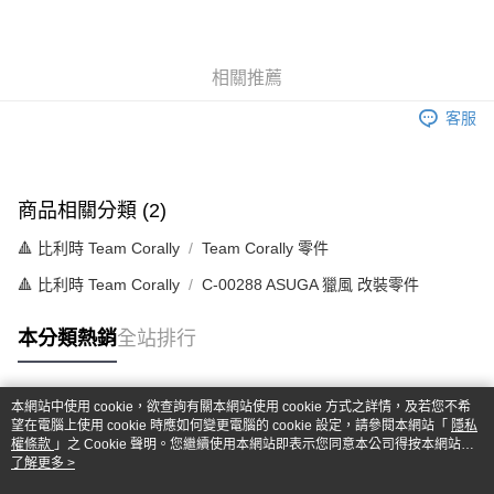
3 期 0 利率 每期
NT$643
21家銀行
6 期 0 利率 每期
NT$321
21家銀行
合作金庫商業銀行
第一商業銀行
華南商業銀行
彰化商業銀行
合作金庫商業銀行
第一商業銀行
超商取貨付款
相關推薦
上海商業儲蓄銀行
台北富邦商業銀行
華南商業銀行
彰化商業銀行
國泰世華商業銀行
兆豐國際商業銀行
LINE Pay
上海商業儲蓄銀行
台北富邦商業銀行
客服
臺灣中小企業銀行
台中商業銀行
國泰世華商業銀行
兆豐國際商業銀行
匯豐（台灣）商業銀行
華泰商業銀行
Apple Pay
臺灣中小企業銀行
台中商業銀行
聯邦商業銀行
遠東國際商業銀行
匯豐（台灣）商業銀行
華泰商業銀行
街口支付
元大商業銀行
永豐商業銀行
商品相關分類 (2)
聯邦商業銀行
遠東國際商業銀行
玉山商業銀行
星展（台灣）商業銀行
元大商業銀行
永豐商業銀行
悠遊付
台新國際商業銀行
中國信託商業銀行
🔺 比利時 Team Corally
Team Corally 零件
玉山商業銀行
星展（台灣）商業銀行
台灣樂天信用卡公司
台新國際商業銀行
中國信託商業銀行
Google Pay
🔺 比利時 Team Corally
C-00288 ASUGA 獵風 改裝零件
台灣樂天信用卡公司
全盈+PAY
本分類熱銷
全站排行
ATM付款
本網站中使用 cookie，欲查詢有關本網站使用 cookie 方式之詳情，及若您不希
運送方式
熱門標籤
望在電腦上使用 cookie 時應如何變更電腦的 cookie 設定，請參閱本網站「
隱私
權條款
」之 Cookie 聲明。您繼續使用本網站即表示您同意本公司得按本網站使
全家-取貨付款
用條款之 Cookie 聲明使用 cookie。
了解更多 >
每筆NT$60，滿NT$1,000(含以上)免運費