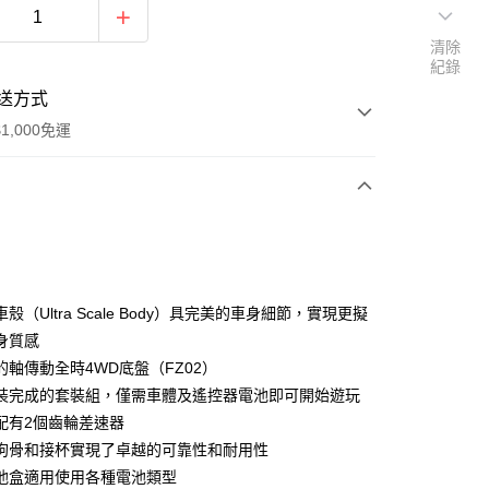
清除
紀錄
送方式
1,000免運
次付款
期付款
0 利率 每期
NT$2,583
21家銀行
殼（Ultra Scale Body）具完美的車身細節，實現更擬
0 利率 每期
NT$1,291
21家銀行
庫商業銀行
第一商業銀行
身質感
業銀行
彰化商業銀行
的軸傳動全時4WD底盤（FZ02）
庫商業銀行
第一商業銀行
業儲蓄銀行
台北富邦商業銀行
業銀行
彰化商業銀行
裝完成的套裝組，僅需車體及遙控器電池即可開始遊玩
華商業銀行
兆豐國際商業銀行
業儲蓄銀行
台北富邦商業銀行
配有2個齒輪差速器
小企業銀行
台中商業銀行
華商業銀行
兆豐國際商業銀行
狗骨和接杯實現了卓越的可靠性和耐用性
台灣）商業銀行
華泰商業銀行
小企業銀行
台中商業銀行
業銀行
遠東國際商業銀行
池盒適用使用各種電池類型
台灣）商業銀行
華泰商業銀行