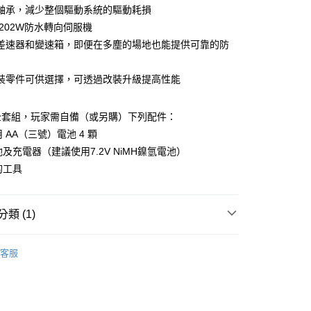
業銀行
永豐商業銀行
軸承，減少整個驅動系統的驅動耗損
業銀行
遠東國際商業銀行
業銀行
星展（台灣）商業銀行
業銀行
永豐商業銀行
S202W防水轉向伺服機
y
際商業銀行
中國信託商業銀行
業銀行
星展（台灣）商業銀行
差速器和變速箱，即便在多塵的場地也能提供可靠的防
天信用卡公司
際商業銀行
中國信託商業銀行
天信用卡公司
裝零件可供選擇，可透過改裝升級提高性能
全套組，玩家需自備（或另購）下列配件：
用 AA（三號）電池 4 顆
池及充電器（建議使用7.2V NiMH鎳氫電池）
的工具
0，滿NT$1,000(含以上)免運費
類 (1)
0，滿NT$1,000(含以上)免運費
ho 電動房車系列
1/10 FAZER房車
客服