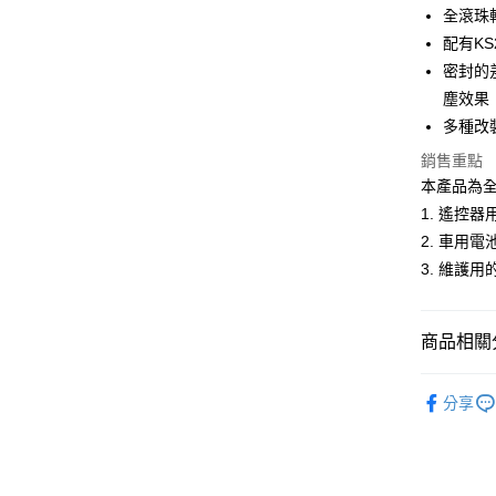
悠遊付
元大商
全滾珠
聯邦商
玉山商
元大商
配有K
Google Pa
台新國
玉山商
密封的
台灣樂
台新國
全盈+PAY
塵效果
台灣樂
多種改
ATM付款
銷售重點
本產品為
運送方式
1. 遙控器
2. 車用電
郵局
3. 維護用
每筆NT$3
新竹物流
商品相關分
每筆NT$8
🔴 Kyos
分享