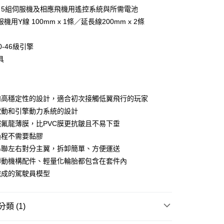
際商業銀行
中國信託商業銀行
業銀行
星展（台灣）商業銀行
、5組伺服機及相應飛機用遙控系統與所需電池
天信用卡公司
際商業銀行
中國信託商業銀行
機用Y線 100mm x 1條／延長線200mm x 2條
天信用卡公司
0-46級引擎
具
和高穩定性的設計，適合初次接觸低翼飛行的玩家
0，滿NT$1,000(含以上)免運費
電動和引擎動力系統的設計
氟龍薄膜，比PVC膜更抗皺且不易下垂
0，滿NT$1,000(含以上)免運費
過程不需要黏膠
串聯左右對分主翼，拆卸簡單、方便運送
傳動機構配件、輕量化輪胎都包含在套件內
完成的駕駛員模型
類 (1)