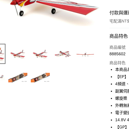
付款與運
宅配滿NT$
付款方式
商品特色
信用卡一
商品編號
8885602
信用卡分
商品特色
3 期 
本商品
6 期 
合作金
【EP】
華南商
4頻道
合作金
LINE Pay
上海商
華南商
副翼伺服
國泰世
Apple Pay
上海商
螺旋槳
臺灣中
國泰世
外轉無刷
匯豐（
街口支付
臺灣中
聯邦商
電子變
匯豐（
悠遊付
元大商
14.8V
聯邦商
玉山商
元大商
【GP
Google Pa