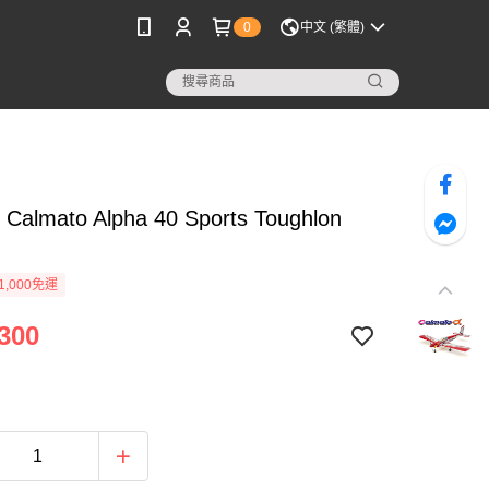
0
中文 (繁體)
 Calmato Alpha 40 Sports Toughlon
1,000免運
300