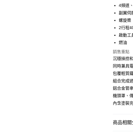
台新國
玉山商
4頻道
台灣樂
台新國
全盈+PAY
副翼伺服
台灣樂
螺旋槳
ATM付款
2行程4
啟動工
運送方式
燃油
郵局
銷售重點
沉穩操控
每筆NT$3
同時兼具
新竹物流
包覆輕質鐵
每筆NT$8
組合完成
鋁合金管
機頭罩、
內含塗裝
商品相關分