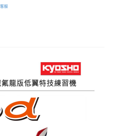
ho 海空系列
EP/GP 油電兩用飛機
客服