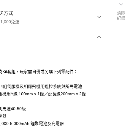
清除
送方式
紀錄
1,000免運
次付款
期付款
0 利率 每期
NT$2,766
21家銀行
為Kit套組，玩家需自備或另購下列零配件：
0 利率 每期
NT$1,383
21家銀行
庫商業銀行
第一商業銀行
業銀行
彰化商業銀行
、4組伺服機及相應飛機用遙控系統與所需電池
庫商業銀行
第一商業銀行
業儲蓄銀行
台北富邦商業銀行
業銀行
彰化商業銀行
機用Y線 100mm x 1條／延長線200mm x 2條
華商業銀行
兆豐國際商業銀行
業儲蓄銀行
台北富邦商業銀行
小企業銀行
台中商業銀行
華商業銀行
兆豐國際商業銀行
馬達40-50級
台灣）商業銀行
華泰商業銀行
小企業銀行
台中商業銀行
業銀行
遠東國際商業銀行
速器
台灣）商業銀行
華泰商業銀行
業銀行
永豐商業銀行
 4,000-5,000mAh 鋰聚電池及充電器
業銀行
遠東國際商業銀行
業銀行
星展（台灣）商業銀行
業銀行
永豐商業銀行
】
y