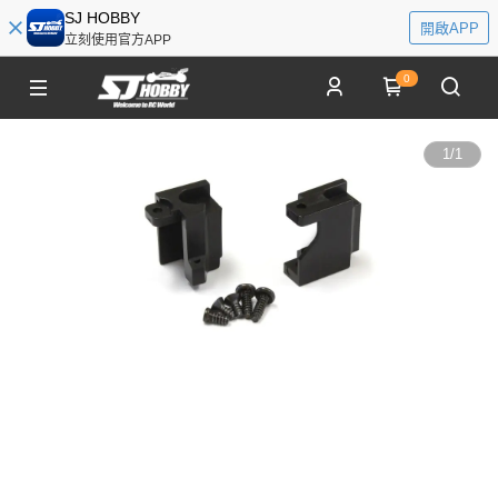
SJ HOBBY
開啟APP
立刻使用官方APP
0
1
/
1