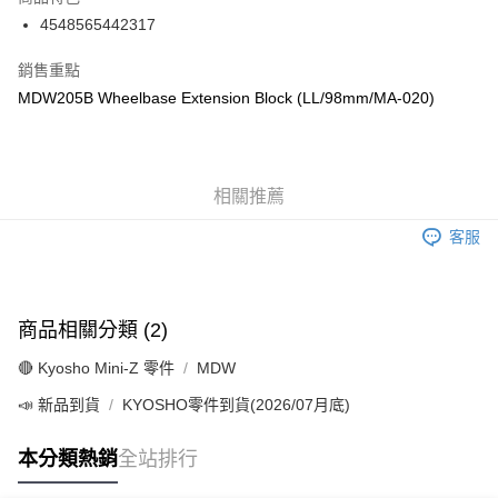
6 期 0 利率 每期
NT$50
21家銀行
合作金庫商業銀行
第一商業銀行
4548565442317
華南商業銀行
彰化商業銀行
合作金庫商業銀行
第一商業銀行
超商取貨付款
上海商業儲蓄銀行
台北富邦商業銀行
華南商業銀行
彰化商業銀行
銷售重點
國泰世華商業銀行
兆豐國際商業銀行
LINE Pay
上海商業儲蓄銀行
台北富邦商業銀行
MDW205B Wheelbase Extension Block (LL/98mm/MA-020)
臺灣中小企業銀行
台中商業銀行
國泰世華商業銀行
兆豐國際商業銀行
匯豐（台灣）商業銀行
華泰商業銀行
Apple Pay
臺灣中小企業銀行
台中商業銀行
聯邦商業銀行
遠東國際商業銀行
匯豐（台灣）商業銀行
華泰商業銀行
街口支付
元大商業銀行
永豐商業銀行
聯邦商業銀行
遠東國際商業銀行
玉山商業銀行
相關推薦
星展（台灣）商業銀行
元大商業銀行
永豐商業銀行
悠遊付
台新國際商業銀行
中國信託商業銀行
玉山商業銀行
星展（台灣）商業銀行
客服
台灣樂天信用卡公司
台新國際商業銀行
中國信託商業銀行
Google Pay
台灣樂天信用卡公司
全盈+PAY
商品相關分類 (2)
ATM付款
🔴 Kyosho Mini-Z 零件
MDW
運送方式
📣 新品到貨
KYOSHO零件到貨(2026/07月底)
全家-取貨付款
每筆NT$60，滿NT$1,000(含以上)免運費
本分類熱銷
全站排行
7-11-取貨付款