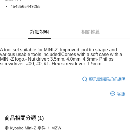
6 期 0 利率 每期
NT$241
21家銀行
合作金庫商業銀行
第一商業銀行
4548565449255
華南商業銀行
彰化商業銀行
合作金庫商業銀行
第一商業銀行
超商取貨付款
上海商業儲蓄銀行
台北富邦商業銀行
華南商業銀行
彰化商業銀行
國泰世華商業銀行
兆豐國際商業銀行
LINE Pay
上海商業儲蓄銀行
台北富邦商業銀行
臺灣中小企業銀行
台中商業銀行
國泰世華商業銀行
兆豐國際商業銀行
詳細說明
相關推薦
匯豐（台灣）商業銀行
華泰商業銀行
Apple Pay
臺灣中小企業銀行
台中商業銀行
聯邦商業銀行
遠東國際商業銀行
匯豐（台灣）商業銀行
華泰商業銀行
街口支付
元大商業銀行
永豐商業銀行
聯邦商業銀行
遠東國際商業銀行
A tool set suitable for MINI-Z. Improved tool tip shape and
玉山商業銀行
星展（台灣）商業銀行
元大商業銀行
永豐商業銀行
various usable tools included!Comes with a soft case with a
悠遊付
台新國際商業銀行
中國信託商業銀行
MINI-Z logo.- Nut driver: 3.5mm, 4.0mm, 4.5mm- Philips
玉山商業銀行
星展（台灣）商業銀行
台灣樂天信用卡公司
screwdriver: #00, #0, #1- Hex screwdriver: 1.5mm
台新國際商業銀行
中國信託商業銀行
Google Pay
台灣樂天信用卡公司
ATM付款
顯示電腦版詳細說明
運送方式
客服
全家-取貨付款
每筆NT$60，滿NT$1,000(含以上)免運費
商品相關分類 (1)
7-11-取貨付款
每筆NT$60，滿NT$1,000(含以上)免運費
🔴 Kyosho Mini-Z 零件
MZW