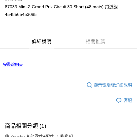
6 期 0 利率 每期
NT$1,333
21家銀行
合作金庫商業銀行
第一商業銀行
87033 Mini-Z Grand Prix Circuit 30 Short (48 mats) 跑道組
華南商業銀行
彰化商業銀行
合作金庫商業銀行
第一商業銀行
超商取貨付款
4548565453085
上海商業儲蓄銀行
台北富邦商業銀行
華南商業銀行
彰化商業銀行
國泰世華商業銀行
兆豐國際商業銀行
LINE Pay
上海商業儲蓄銀行
台北富邦商業銀行
臺灣中小企業銀行
台中商業銀行
國泰世華商業銀行
兆豐國際商業銀行
匯豐（台灣）商業銀行
華泰商業銀行
Apple Pay
臺灣中小企業銀行
台中商業銀行
聯邦商業銀行
遠東國際商業銀行
詳細說明
相關推薦
匯豐（台灣）商業銀行
華泰商業銀行
街口支付
元大商業銀行
永豐商業銀行
聯邦商業銀行
遠東國際商業銀行
玉山商業銀行
星展（台灣）商業銀行
元大商業銀行
永豐商業銀行
悠遊付
台新國際商業銀行
中國信託商業銀行
玉山商業銀行
星展（台灣）商業銀行
安裝說明書
台灣樂天信用卡公司
台新國際商業銀行
中國信託商業銀行
Google Pay
台灣樂天信用卡公司
全盈+PAY
顯示電腦版詳細說明
ATM付款
客服
運送方式
全家-取貨付款
每筆NT$60，滿NT$1,000(含以上)免運費
商品相關分類 (1)
🔴 Kyosho 其他零件+配件
跑道組
7-11-取貨付款