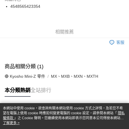
6 期 0 利率 每期
NT$158
21家銀行
合作金庫商業銀行
第一商業銀行
4548565423354
華南商業銀行
彰化商業銀行
合作金庫商業銀行
第一商業銀行
超商取貨付款
上海商業儲蓄銀行
台北富邦商業銀行
華南商業銀行
彰化商業銀行
國泰世華商業銀行
兆豐國際商業銀行
LINE Pay
上海商業儲蓄銀行
台北富邦商業銀行
臺灣中小企業銀行
台中商業銀行
國泰世華商業銀行
兆豐國際商業銀行
相關推薦
匯豐（台灣）商業銀行
華泰商業銀行
Apple Pay
臺灣中小企業銀行
台中商業銀行
聯邦商業銀行
遠東國際商業銀行
匯豐（台灣）商業銀行
華泰商業銀行
客服
街口支付
元大商業銀行
永豐商業銀行
聯邦商業銀行
遠東國際商業銀行
玉山商業銀行
星展（台灣）商業銀行
元大商業銀行
永豐商業銀行
悠遊付
台新國際商業銀行
中國信託商業銀行
玉山商業銀行
星展（台灣）商業銀行
台灣樂天信用卡公司
台新國際商業銀行
中國信託商業銀行
Google Pay
商品相關分類 (1)
台灣樂天信用卡公司
ATM付款
🔴 Kyosho Mini-Z 零件
MX、MXB、MXN、MXTH
本分類熱銷
全站排行
運送方式
全家-取貨付款
每筆NT$60，滿NT$1,000(含以上)免運費
本網站中使用 cookie，欲查詢有關本網站使用 cookie 方式之詳情，及若您不希
熱門標籤
望在電腦上使用 cookie 時應如何變更電腦的 cookie 設定，請參閱本網站「
隱私
7-11-取貨付款
權條款
」之 Cookie 聲明。您繼續使用本網站即表示您同意本公司得按本網站使
用條款之 Cookie 聲明使用 cookie。
了解更多 >
每筆NT$60，滿NT$1,000(含以上)免運費