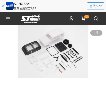
SJ HOBBY
開啟APP
立刻使用官方APP
0
1
/
1