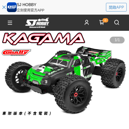
SJ HOBBY
開啟APP
立刻使用官方APP
0
1
/
1