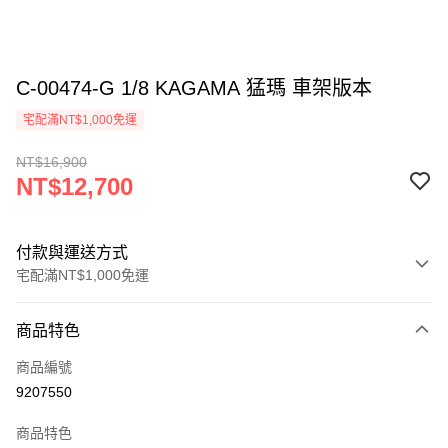
C-00474-G 1/8 KAGAMA 猛瑪 車架版本
宅配滿NT$1,000免運
NT$16,900
NT$12,700
付款與運送方式
宅配滿NT$1,000免運
付款方式
商品特色
信用卡一次付款
商品編號
信用卡分期付款
9207550
3 期 0 利率 每期
NT$4,233
21家銀行
商品特色
6 期 0 利率 每期
NT$2,116
21家銀行
合作金庫商業銀行
第一商業銀行