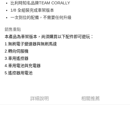
比利時知名品牌TEAM CORALLY
華南商業銀行
彰化商業銀行
合作金庫商業銀行
第一商業銀行
LINE Pay
1/8 全組裝完成車架版本
上海商業儲蓄銀行
台北富邦商業銀行
華南商業銀行
彰化商業銀行
國泰世華商業銀行
兆豐國際商業銀行
一次到位的配備，不需要任何升級
Apple Pay
上海商業儲蓄銀行
台北富邦商業銀行
臺灣中小企業銀行
台中商業銀行
國泰世華商業銀行
兆豐國際商業銀行
銷售重點
匯豐（台灣）商業銀行
華泰商業銀行
街口支付
臺灣中小企業銀行
台中商業銀行
聯邦商業銀行
遠東國際商業銀行
本產品為車架版本，尚須購買以下配件即可遊玩：
匯豐（台灣）商業銀行
華泰商業銀行
悠遊付
元大商業銀行
永豐商業銀行
1.無刷電子變速器與無刷馬達
聯邦商業銀行
遠東國際商業銀行
玉山商業銀行
星展（台灣）商業銀行
元大商業銀行
永豐商業銀行
2.轉向伺服機
Google Pay
台新國際商業銀行
中國信託商業銀行
玉山商業銀行
星展（台灣）商業銀行
3.車用遙控器
台灣樂天信用卡公司
台新國際商業銀行
中國信託商業銀行
全盈+PAY
4.車用電池與充電器
台灣樂天信用卡公司
5.遙控器用電池
ATM付款
運送方式
郵局
詳細說明
相關推薦
每筆NT$30，滿NT$1,000(含以上)免運費
新竹物流
每筆NT$80，滿NT$1,000(含以上)免運費