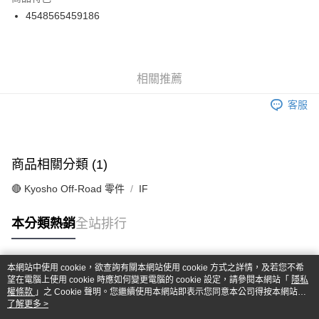
6 期 0 利率 每期
NT$56
21家銀行
合作金庫商業銀行
第一商業銀行
4548565459186
華南商業銀行
彰化商業銀行
合作金庫商業銀行
第一商業銀行
超商取貨付款
上海商業儲蓄銀行
台北富邦商業銀行
華南商業銀行
彰化商業銀行
國泰世華商業銀行
兆豐國際商業銀行
LINE Pay
上海商業儲蓄銀行
台北富邦商業銀行
臺灣中小企業銀行
台中商業銀行
國泰世華商業銀行
兆豐國際商業銀行
相關推薦
匯豐（台灣）商業銀行
華泰商業銀行
Apple Pay
臺灣中小企業銀行
台中商業銀行
聯邦商業銀行
遠東國際商業銀行
匯豐（台灣）商業銀行
華泰商業銀行
客服
街口支付
元大商業銀行
永豐商業銀行
聯邦商業銀行
遠東國際商業銀行
玉山商業銀行
星展（台灣）商業銀行
元大商業銀行
永豐商業銀行
悠遊付
台新國際商業銀行
中國信託商業銀行
玉山商業銀行
星展（台灣）商業銀行
台灣樂天信用卡公司
台新國際商業銀行
中國信託商業銀行
Google Pay
商品相關分類 (1)
台灣樂天信用卡公司
ATM付款
🔴 Kyosho Off-Road 零件
IF
本分類熱銷
全站排行
運送方式
全家-取貨付款
每筆NT$60，滿NT$1,000(含以上)免運費
本網站中使用 cookie，欲查詢有關本網站使用 cookie 方式之詳情，及若您不希
熱門標籤
望在電腦上使用 cookie 時應如何變更電腦的 cookie 設定，請參閱本網站「
隱私
7-11-取貨付款
權條款
」之 Cookie 聲明。您繼續使用本網站即表示您同意本公司得按本網站使
用條款之 Cookie 聲明使用 cookie。
了解更多 >
每筆NT$60，滿NT$1,000(含以上)免運費