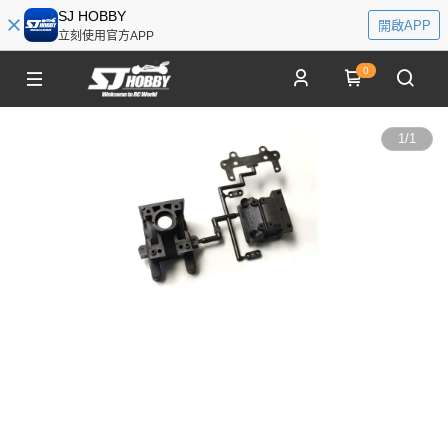
SJ HOBBY
開啟APP
立刻使用官方APP
0
1
/
1