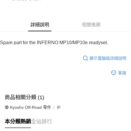
華南商業銀行
彰化商業銀行
合作金庫商業銀行
第一商業銀行
超商取貨付款
上海商業儲蓄銀行
台北富邦商業銀行
華南商業銀行
彰化商業銀行
國泰世華商業銀行
兆豐國際商業銀行
LINE Pay
上海商業儲蓄銀行
台北富邦商業銀行
臺灣中小企業銀行
台中商業銀行
國泰世華商業銀行
兆豐國際商業銀行
詳細說明
相關推薦
匯豐（台灣）商業銀行
華泰商業銀行
Apple Pay
臺灣中小企業銀行
台中商業銀行
聯邦商業銀行
遠東國際商業銀行
匯豐（台灣）商業銀行
華泰商業銀行
街口支付
元大商業銀行
永豐商業銀行
聯邦商業銀行
遠東國際商業銀行
Spare part for the INFERNO MP10/MP10e readyset.
玉山商業銀行
星展（台灣）商業銀行
元大商業銀行
永豐商業銀行
悠遊付
台新國際商業銀行
中國信託商業銀行
玉山商業銀行
星展（台灣）商業銀行
台灣樂天信用卡公司
顯示電腦版詳細說明
台新國際商業銀行
中國信託商業銀行
Google Pay
台灣樂天信用卡公司
ATM付款
客服
運送方式
全家-取貨付款
商品相關分類 (1)
每筆NT$60，滿NT$1,000(含以上)免運費
🔴 Kyosho Off-Road 零件
IF
7-11-取貨付款
每筆NT$60，滿NT$1,000(含以上)免運費
本分類熱銷
全站排行