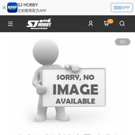
SJ HOBBY
開啟APP
立刻使用官方APP
0
1
/
1