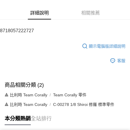
6 期 0 利率 每期
NT$61
21家銀行
合作金庫商業銀行
第一商業銀行
華南商業銀行
彰化商業銀行
合作金庫商業銀行
第一商業銀行
超商取貨付款
詳細說明
相關推薦
上海商業儲蓄銀行
台北富邦商業銀行
華南商業銀行
彰化商業銀行
國泰世華商業銀行
兆豐國際商業銀行
LINE Pay
上海商業儲蓄銀行
台北富邦商業銀行
臺灣中小企業銀行
台中商業銀行
國泰世華商業銀行
兆豐國際商業銀行
8718057222727
匯豐（台灣）商業銀行
華泰商業銀行
Apple Pay
臺灣中小企業銀行
台中商業銀行
聯邦商業銀行
遠東國際商業銀行
匯豐（台灣）商業銀行
華泰商業銀行
街口支付
元大商業銀行
永豐商業銀行
顯示電腦版詳細說明
聯邦商業銀行
遠東國際商業銀行
玉山商業銀行
星展（台灣）商業銀行
元大商業銀行
永豐商業銀行
悠遊付
台新國際商業銀行
中國信託商業銀行
玉山商業銀行
星展（台灣）商業銀行
客服
台灣樂天信用卡公司
台新國際商業銀行
中國信託商業銀行
Google Pay
台灣樂天信用卡公司
全盈+PAY
商品相關分類 (2)
ATM付款
🔺 比利時 Team Corally
Team Corally 零件
運送方式
🔺 比利時 Team Corally
C-00278 1/8 Shiroi 修羅 標準零件
全家-取貨付款
本分類熱銷
全站排行
每筆NT$60，滿NT$1,000(含以上)免運費
7-11-取貨付款