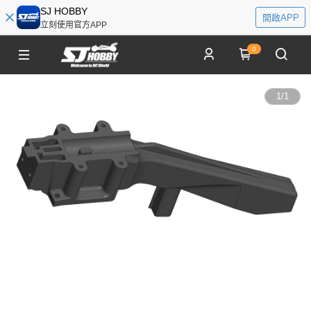
SJ HOBBY
開啟APP
立刻使用官方APP
0
1
/
1